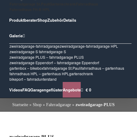
Fahrradgarage St.Pauli
Gartenschrank
Fahrradhaus
Fahrradhaus FH-B HPL
Produktberater
Shop
Zubehör
Details
Galerie
zweiradgarage-fahrradgarage
zweiradgarage-fahrradgarage HPL
zweiradgarage S fahrradgarage S
zweiradgarage PLUS – fahrradgarage PLUS
zweiradgarage Eppendorf – fahrradgarage Eppendorf
gartenbox – bikebox
fahrradgarage St.Pauli
fahrradhaus – gartenhaus
fahrradhaus HPL – gartenhaus HPL
gartenschrank
bikeport – fahrradunterstand
Videos
FAQ
Garagengeflüster
Angebote
€ 0
Startseite
»
Shop
»
Fahrradgarage
»
zweiradgarage-PLUS
zweiradgarage-PLUS