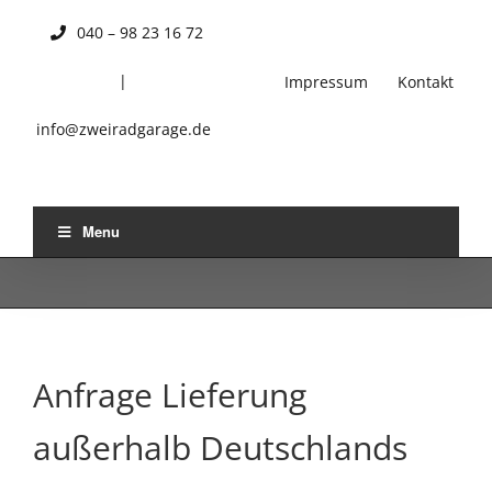
Skip
040 – 98 23 16 72
to
content
|
Impressum
Kontakt
info@zweiradgarage.de
Menu
Anfrage Lieferung
außerhalb Deutschlands