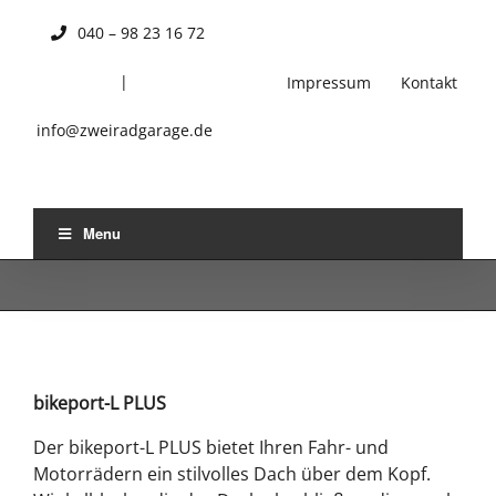
Skip
040 – 98 23 16 72
to
content
|
Impressum
Kontakt
info@zweiradgarage.de
Menu
bikeport-L PLUS
Der bikeport-L PLUS bietet Ihren Fahr- und
Motorrädern ein stilvolles Dach über dem Kopf.