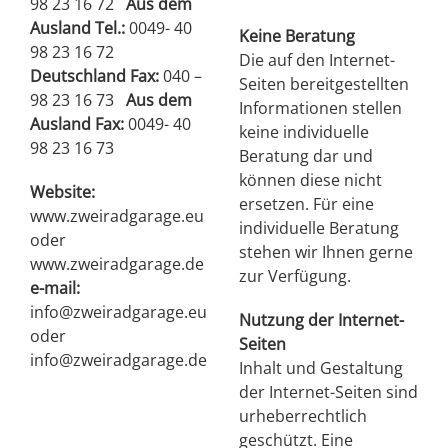
98 23 16 72
Aus dem
Ausland Tel.:
0049- 40
Keine Beratung
98 23 16 72
Die auf den Internet-
Deutschland
Fax:
040 –
Seiten bereitgestellten
98 23 16 73
Aus dem
Informationen stellen
Ausland Fax:
0049- 40
keine individuelle
98 23 16 73
Beratung dar und
können diese nicht
Website:
ersetzen. Für eine
www.zweiradgarage.eu
individuelle Beratung
oder
stehen wir Ihnen gerne
www.zweiradgarage.de
zur Verfügung.
e-mail:
info@zweiradgarage.eu
Nutzung der Internet-
oder
Seiten
info@zweiradgarage.de
Inhalt und Gestaltung
der Internet-Seiten sind
urheberrechtlich
geschützt. Eine