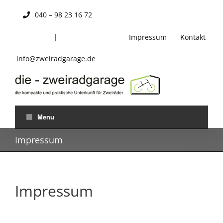
Skip
040 – 98 23 16 72
to
content
|
Impressum
Kontakt
info@zweiradgarage.de
Menu
Impressum
Impressum